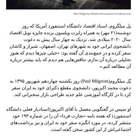
Paul Milgrom Stanford Economist in tehran iran
پل میلگروم، استاد اقتصاد دانشگاه استنفورد آمریکا که روز
دوشنبه(۲۱ مهر) به همراه رابرت ویلسون برنده جایزه نوبل اقتصاد
سال ۲۰۲۰ میلادی شد، نزدیک به چهار سال پیش به دعوت
دانشجوی ایرانی خود به شهرهای تهران، اصفهان، شیراز و کاشان
سفر کرده و در جمع‌بندی آن گفته بود: «خیلی چیزها دیدم که هنوز
تحلیلی درباره آن ندارم. تناقض‌هایی هم دیدم که باید بیشتر درباره
آن مطالعه کنم.»
پُل میلگروم(Paul Milgrom) روز یکشنبه چهاردهم شهریور ۱۳۹۵ به
دعوت محمد اکبر‌پور، دانشجوی مقطع دکترای خود به ایران سفر
کرد تا در کارگاه آموزشی علم جدید طراحی بازار سخنرانی کند.
او سپس در گفتگویی مفصل با آقای اکبرپور(استادیار فعلی دانشگاه
استنفورد) که هفته نامه «تجارت فردا» آن را در شماره ۱۹۳ خود
منتشر کرده، در مورد انگیزه سفر خود به ایران و نیز برداشت‌های
اجتماعی‌اش از این کشور سخن گفته است.