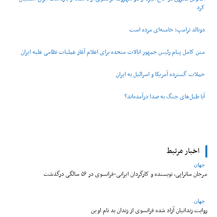
کرد
دونالد ترامپ: خامنه‌ای مرده است
متن کامل پیام رئیس جمهور ایالات متحده برای اعلام آغاز عملیات نظامی علیه ایران
حملات گسترده آمریکا و اسرائیل به ایران
آیا طبل‌های جنگ به صدا درآمده‌اند؟
اخبار مرتبط
جهان
مرجان ساتراپی، نویسنده و کارگردان ایرانی-فرانسوی در ۵۶ سالگی درگذشت
جهان
روایت زندانیان آزاد شده فرانسوی از زندان ‌بد نام اوین