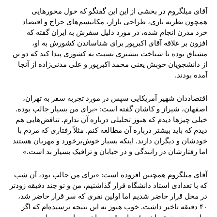
آقای میلگروم در بخشی از این این گفتگو که حول محورهایی
همچون نظریه بازی، طراحی بازار، مکانیسم‌های حراج و اقتصاد
خرد مدرن انجام شده، در مورد دلیل سفرش به ایران گفته که
افزون بر علاقه آقای اکبرپور برای شناساندن کشورش به او،
مشتاق بوده تا شناخت بیشتری نسبت به کشوری پیدا کند که دو تن
از دانشجویان خوبش یعنی محمد اکبرپور و علی مدنی‌زاده از آنجا
آمده بودند.
اقتصاددان شهیر آمریکایی سپس در مورد تجربه سفر به تهران،
اصفهان، شیراز و کاشان گفته است: «برای من بسیار جالب بوده.
خیلی چیزها دیدم که هنوز تحلیلی درباره آن ندارم. تناقض‌هایی هم
دیدم که باید بیشتر درباره آن مطالعه کنم. مثلاً رفتاری که مردم با
خودشان و دیگران دارند. اینکه بسیار خوش‌برخورد و مهربان هستند
اما رفتارشان در رانندگی و در خیابان و ترافیک بسیار بد است.»
آقای میلگروم همچنین افزوده است: «برای من جالب بود، آن شب
که با تعدادی استاد دانشگاه قرار گذاشتیم، من و تو چند دقیقه زودتر
در محل قرار حاضر شدیم اما اولین نفری که سر قرار حاضر شد،
۴۰ دقیقه تاخیر داشت. خوب هنوز به این نتیجه نرسیده‌ام که اگر