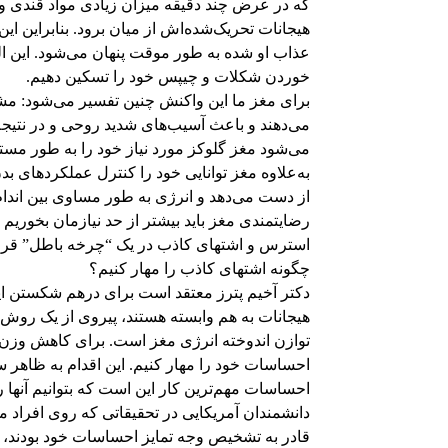
که در عرض چند دقیقه میزان زیادی مواد قندی و 
هیجانات تحریک‌شده‌اش از میان برود. بنابراین
عذاب او شده به طور موقت پنهان می‌شود. این ال
خوردن شکلات و چیپس خود را تسکین دهیم.
برای مغز ما این واکنش چنین تفسیر می‌شود: مش
می‌دهند و باعث آسیب‌های شدید روحی و در نتیج
می‌شود مغز گلوکز مورد نیاز خود را به طور مس
به‌علاوه مغز توانایی خود را کنترل عملکردهای بدن 
از دست می‌دهد و انرژی به طور مساوی بین اندام‌
رضایتمندی مغز باید بیشتر از حد نیازمان بخوریم
استرس و اشتهای کاذب در یک “چرخه باطل” قرار
چگونه اشتهای کاذب را مهار کنیم؟
دکتر آخیم پترز معتقد است برای درهم شکستن این 
هیجانات به هم وابسته هستند، پیروی از یک روش ز
توازن اندوخته انرژی مغز است. برای کاهش وزن ن
احساسات خود را مهار کنیم. این اقدام به ظاهر
احساسات مهم‌ترین کار این است که بتوانیم آنها را
دانشمندان آمریکایی در تحقیقاتی که روی افراد م
قادر به تشخیص وجه تمایز احساسات خود بودند،