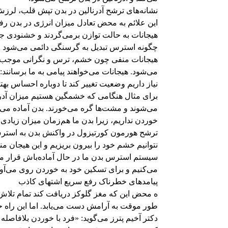
نشانه‌های ترشح آدرنالین در بدن تپش قلب، لر
این علائم به محض تعادل میزان انرژی در بدن ر
هیجانات به حالت توازن برمی‌گردند و خشنودی ج
چگونه استرس تبدیل به گرسنگی دائمی می‌شود
هیجانات منفی چون خشم، ترس و نگرانی موجب 
می‌شود. هیجانات می‌خواهند پیامی به ما برسانند
نیاز داریم وضعیت تغییر کند تا دوباره احساس بهت
برای مثال هنگامی که خشمگین هستیم میزان آدرن
می‌شوند و مشت‌ها گره می‌خورند. بدن آماده می‌شو
خوردن نداریم، زیرا بدن ما هم‌زمان میزان زیادی
ترشح هورمون کورتیزول در واکنش بدن به استرس ا
نتوانیم خشم خود را بیرون بریزیم و این هیجان م
سیستم استرس بدن ما در حال آماده‌باش قرار م
می‌کنیم و برای تسکین خود به خوردن روی می‌‌آور
پیامدهای خطرناک رفع سریع اشتهای کاذب
ه محض این که مغز گلوکز دریافت کند تمام تلاش
طور موقت به آرامش دست می‌یابد. اما این راه
دکتر آخیم پترز می‌گوید: «فرد با خوردن بلافاصل