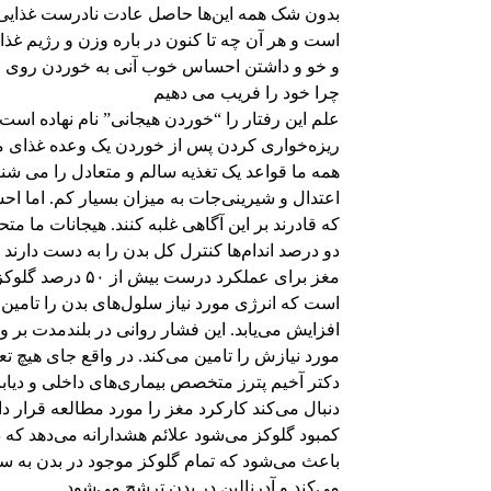
بدون شک همه این‌ها حاصل عادت نادرست غذایی 
است و هر آن چه تا کنون در باره وزن و رژیم غذای
و خو و داشتن احساس خوب آنی به خوردن روی می
چرا خود را فریب می دهیم
علم این رفتار را “خوردن هیجانی” نام نهاده ا
ریزه‌خواری کردن پس از خوردن یک وعده غذای مف
همه ما قواعد یک تغذیه سالم و متعادل را می ش
اعتدال و شیرینی‌جات به میزان بسیار کم. اما ا
که قادرند بر این آگاهی غلبه کنند. هیجانات ما متح
دو درصد اندام‌ها کنترل کل بدن را به دست دارند
مغز برای عملکرد د
افزایش می‌یابد. این فشار روانی در بلندمدت بر 
مورد نیازش را تامین می‌کند. در واقع جای هیچ
دکتر آخیم پترز متخصص بیماری‌های داخلی و دیا
دنبال می‌کند کارکرد مغز را مورد مطالعه قرار دا
کمبود گلوکز می‌شود علائم هشدارانه می‌دهد که د
باعث می‌شود که تمام گلوکز موجود در بدن به س
می‌کند و آدرنالین در بدن ترشح می‌شود.