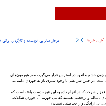
زن،زندگی،آزادی
ایران
جهان
فرهنگ و هنر
اقتصاد
ورزش
عل
آخرین خبرها
مرجان ساتراپی، نویسنده و کارگردان ایرانی-فرانسوی در ۶
ی چون خشم و اندوه در استرس قرار می‌گیرد، مغز هورمون‌های
است. در چنین شرایطی با وجود سیری باز به خوردن ادامه می
پژوهشگر دانشگاه کالیفرنیا در تحقیقی که روی ۱۷هزار شرکت‌کننده انجام داده به این نتیجه دست یافته است که
 از ۷۵ درصد خوراکی‌های ناسالم و پرحجمی هستند که می خوریم. آیا خوردن شکلات،
ذایی، بی ارادگی و راحت‌طلبی نیست؟