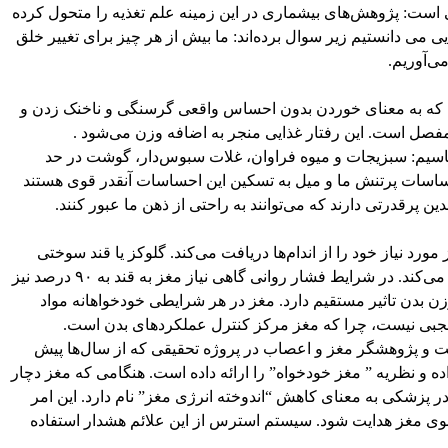
است: پژوهش‌های بیشماری در این زمینه علم تغذیه را متحول کرده
ی می دانستیم زیر سوال برده‌اند: ما بیش از هر چیز برای تغییر خلق
‌آوریم.
ست که به معنای خوردن بدون احساس واقعی گرسنگی و ناخنک زدن و
صل است. این رفتار غذایی منجر به اضافه وزن می‌شود .
ناسیم: سبزیجات و میوه فراوان، غلات سبوس‌دار، گوشت در حد
حساسات پرتنش ما و میل به تسکین این احساسات آنقدر قوی هستند
دین پرقدرتی دارند که می‌توانند به راحتی از ذهن ما عبور کنند.
رست بیش از ۵۰ درصد گلوکز مورد نیاز خود را از اندام‌ها دریافت می‌کند. گلوکز یا قند سوختی
است که انرژی مورد نیاز سلول‌های بدن را تامین می‌کند. در شرایط فشار روانی گاهی نیاز مغز به قند به ۹۰ درصد نیز
وزن بدن تاثیر مستقیم دارد. مغز در هر شرایطی خودخواهانه مواد
 تعجبی نیست، چرا که مغز مرکز کنترل عملکردهای بدن است.
بت و پژوهشگر مغز و اعصاب در پروژه تحقیقی که از سال‌ها پیش
ده و نظریه ” مغز خودخواه” را ارائه داده است. هنگامی‌ که مغز دچار
ر پزشکی به معنای کاهش “اندوخته انرژی مغز” نام دارد. این امر
وی مغز هدایت شود. سیستم استرس از این علائم هشدار استفاده