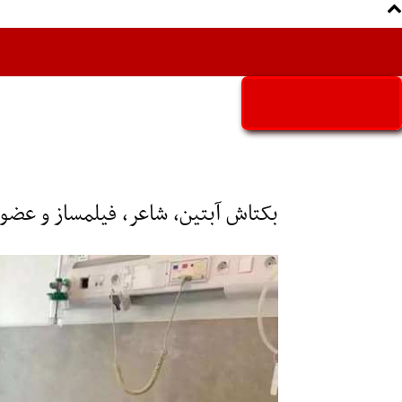
Aria Iran
آریا ایران
بکتاش آبتین، شاعر، فیلمساز و عض