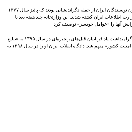
محمد مختاری و محمد جعفر پوینده، دو عضو کانون نویسندگان ایران از جمله دگراندیشانی بودند که پائیز سال ۱۳۷۷
رت اطلاعات ایران کشته شدند. این وزارتخانه چند هفته بعد با
انش آنها را «عوامل خودسر» توصیف کرد.
بکتاش آبتین پس از بازداشتش در حاشیه مراسم گرامیداشت یاد قربانیان قتل‌های زنجیره‌ای در سال ۱۳۹۵ به «تبلیغ
علیه نظام» و «اجتماع و تبانی به قصد اقدام علیه امنیت کشور» متهم شد. دادگاه انقلاب ایران او را در سال ۱۳۹۸ به
WhatsApp
Pinterest
X