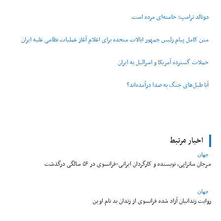
دونالد ترامپ: خامنه‌ای مرده است
متن کامل پیام رئیس جمهور ایالات متحده برای اعلام آغاز عملیات نظامی علیه ایران
حملات گسترده آمریکا و اسرائیل به ایران
آیا طبل‌های جنگ به صدا درآمده‌اند؟
اخبار مرتبط
جهان
مرجان ساتراپی، نویسنده و کارگردان ایرانی-فرانسوی در ۵۶ سالگی درگذشت
جهان
روایت زندانیان آزاد شده فرانسوی از زندان ‌بد نام اوین