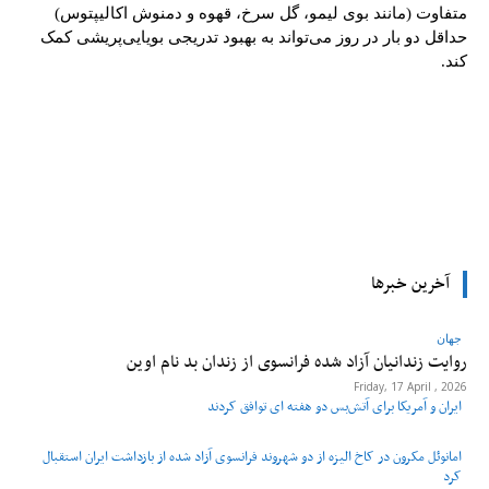
متفاوت (مانند بوی لیمو، گل سرخ، قهوه و دمنوش اکالیپتوس)
حداقل دو بار در روز می‌تواند به بهبود تدریجی بویایی‌پریشی کمک
کند.
tsApp
Pinterest
X
Facebook
آخرین خبرها
جهان
روایت زندانیان آزاد شده فرانسوی از زندان ‌بد نام اوین
Friday, 17 April , 2026
ایران و آمریکا برای آتش‌بس دو هفته‌ ای توافق کردند
امانوئل مکرون در کاخ الیزه از دو شهروند فرانسوی آزاد شده از بازداشت ایران استقبال
کرد