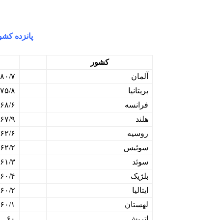
پانزده کشو
کشور
آلمان
۸۰/۷
بریتانیا
۷۵/۸
فرانسه
۶۸/۶
هلند
۶۷/۹
روسیه
۶۲/۶
سوئيس
۶۲/۲
سوئد
۶۱/۳
بلژیک
۶۰/۴
ایتالیا
۶۰/۲
لهستان
۶۰/۱
اتریش
۶۰