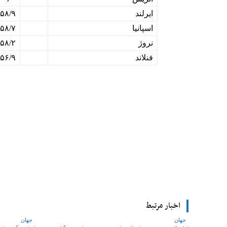
ایرلند
۵۸/۹
اسپانیا
۵۸/۷
نروژ
۵۸/۲
فنلاند
۵۶/۹
Facebook
اشتراک
اخبار مرتبط
جهان
جهان