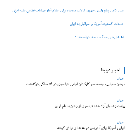
متن کامل پیام رئیس جمهور ایالات متحده برای اعلام آغاز عملیات نظامی علیه ایران
حملات گسترده آمریکا و اسرائیل به ایران
آیا طبل‌های جنگ به صدا درآمده‌اند؟
اخبار مرتبط
جهان
مرجان ساتراپی، نویسنده و کارگردان ایرانی-فرانسوی در ۵۶ سالگی درگذشت
جهان
روایت زندانیان آزاد شده فرانسوی از زندان ‌بد نام اوین
جهان
ایران و آمریکا برای آتش‌بس دو هفته‌ ای توافق کردند