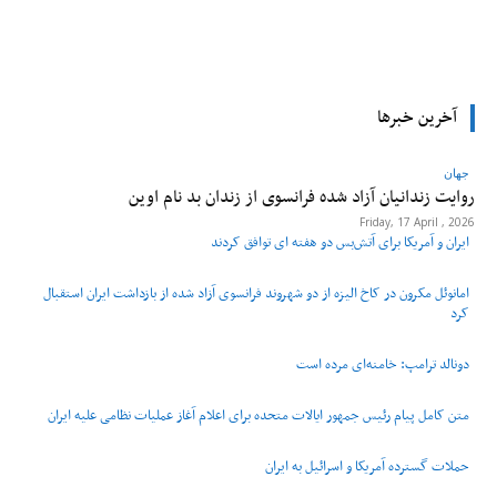
tsApp
Pinterest
X
Facebook
آخرین خبرها
جهان
روایت زندانیان آزاد شده فرانسوی از زندان ‌بد نام اوین
Friday, 17 April , 2026
ایران و آمریکا برای آتش‌بس دو هفته‌ ای توافق کردند
امانوئل مکرون در کاخ الیزه از دو شهروند فرانسوی آزاد شده از بازداشت ایران استقبال
کرد
دونالد ترامپ: خامنه‌ای مرده است
متن کامل پیام رئیس جمهور ایالات متحده برای اعلام آغاز عملیات نظامی علیه ایران
حملات گسترده آمریکا و اسرائیل به ایران