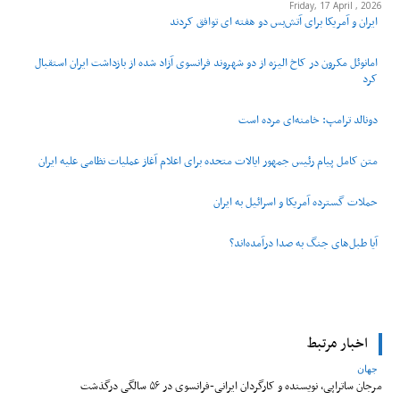
Friday, 17 April , 2026
ایران و آمریکا برای آتش‌بس دو هفته‌ ای توافق کردند
امانوئل مکرون در کاخ الیزه از دو شهروند فرانسوی آزاد شده از بازداشت ایران استقبال
کرد
دونالد ترامپ: خامنه‌ای مرده است
متن کامل پیام رئیس جمهور ایالات متحده برای اعلام آغاز عملیات نظامی علیه ایران
حملات گسترده آمریکا و اسرائیل به ایران
آیا طبل‌های جنگ به صدا درآمده‌اند؟
اخبار مرتبط
جهان
مرجان ساتراپی، نویسنده و کارگردان ایرانی-فرانسوی در ۵۶ سالگی درگذشت