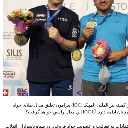
درخواست برخی از نهادهای فعال حقوق بشری از کمیته بین‌المللی المپیک (IOC) پیرامون تعلیق مدال طلای جواد
 این مدال را پس خواهد گرفت؟
IOC) در پی موج شدید انتقادات به فعالیت و عضویت جواد فروغی، در سپاه پاسداران انقلاب