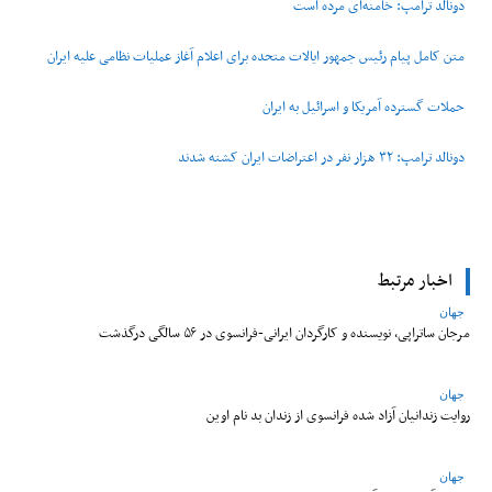
دونالد ترامپ: خامنه‌ای مرده است
متن کامل پیام رئیس جمهور ایالات متحده برای اعلام آغاز عملیات نظامی علیه ایران
حملات گسترده آمریکا و اسرائیل به ایران
دونالد ترامپ: ۳۲ هزار نفر در اعتراضات ایران کشته شدند
اخبار مرتبط
جهان
مرجان ساتراپی، نویسنده و کارگردان ایرانی-فرانسوی در ۵۶ سالگی درگذشت
جهان
روایت زندانیان آزاد شده فرانسوی از زندان ‌بد نام اوین
جهان