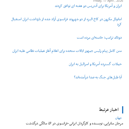
Friday, 17 April , 2026
ایران و آمریکا برای آتش‌بس دو هفته‌ ای توافق کردند
امانوئل مکرون در کاخ الیزه از دو شهروند فرانسوی آزاد شده از بازداشت ایران استقبال
کرد
دونالد ترامپ: خامنه‌ای مرده است
متن کامل پیام رئیس جمهور ایالات متحده برای اعلام آغاز عملیات نظامی علیه ایران
حملات گسترده آمریکا و اسرائیل به ایران
آیا طبل‌های جنگ به صدا درآمده‌اند؟
اخبار مرتبط
جهان
مرجان ساتراپی، نویسنده و کارگردان ایرانی-فرانسوی در ۵۶ سالگی درگذشت