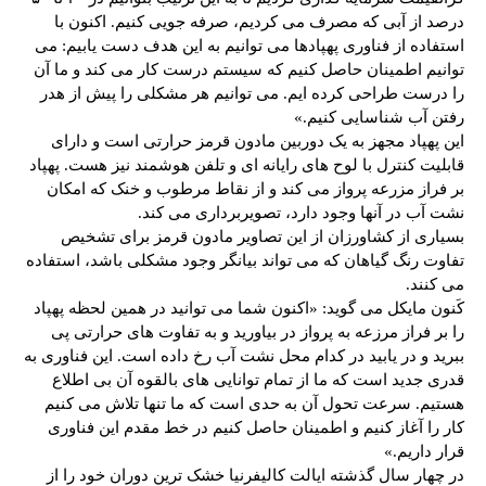
درصد از آبی که مصرف می کردیم، صرفه جویی کنیم. اکنون با
استفاده از فناوری پهپادها می توانیم به این هدف دست یابیم: می
توانیم اطمینان حاصل کنیم که سیستم درست کار می کند و ما آن
را درست طراحی کرده ایم. می توانیم هر مشکلی را پیش از هدر
رفتن آب شناسایی کنیم.»
این پهپاد مجهز به یک دوربین مادون قرمز حرارتی است و دارای
قابلیت کنترل با لوح های رایانه ای و تلفن هوشمند نیز هست. پهپاد
بر فراز مزرعه پرواز می کند و از نقاط مرطوب و خنک که امکان
نشت آب در آنها وجود دارد، تصویربرداری می کند.
بسیاری از کشاورزان از این تصاویر مادون قرمز برای تشخیص
تفاوت رنگ گیاهان که می تواند بیانگر وجود مشکلی باشد، استفاده
می کنند.
کَنون مایکل می گوید: «اکنون شما می توانید در همین لحظه پهپاد
را بر فراز مرزعه به پرواز در بیاورید و به تفاوت های حرارتی پی
ببرید و در یابید در کدام محل نشت آب رخ داده است. این فناوری به
قدری جدید است که ما از تمام توانایی های بالقوه آن بی اطلاع
هستیم. سرعت تحول آن به حدی است که ما تنها تلاش می کنیم
کار را آغاز کنیم و اطمینان حاصل کنیم در خط مقدم این فناوری
قرار داریم.»
در چهار سال گذشته ایالت کالیفرنیا خشک ترین دوران خود را از