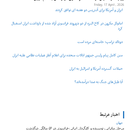
Friday, 17 April , 2026
ایران و آمریکا برای آتش‌بس دو هفته‌ ای توافق کردند
امانوئل مکرون در کاخ الیزه از دو شهروند فرانسوی آزاد شده از بازداشت ایران استقبال
کرد
دونالد ترامپ: خامنه‌ای مرده است
متن کامل پیام رئیس جمهور ایالات متحده برای اعلام آغاز عملیات نظامی علیه ایران
حملات گسترده آمریکا و اسرائیل به ایران
آیا طبل‌های جنگ به صدا درآمده‌اند؟
اخبار مرتبط
جهان
مرجان ساتراپی، نویسنده و کارگردان ایرانی-فرانسوی در ۵۶ سالگی درگذشت